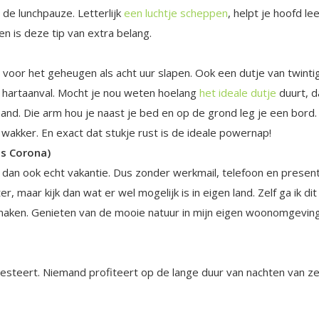
de lunchpauze. Letterlijk
een luchtje scheppen
, helpt je hoofd l
en is deze tip van extra belang.
 voor het geheugen als acht uur slapen. Ook een dutje van twinti
 hartaanval. Mocht je nou weten hoelang
het ideale dutje
duurt, d
and. Die arm hou je naast je bed en op de grond leg je een bord. Z
 wakker. En exact dat stukje rust is de ideale powernap!
ns Corona)
dan ook echt vakantie. Dus zonder werkmail, telefoon en presen
r, maar kijk dan wat er wel mogelijk is in eigen land. Zelf ga ik d
maken. Genieten van de mooie natuur in mijn eigen woonomgeving. 
resteert. Niemand profiteert op de lange duur van nachten van ze