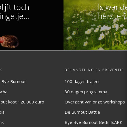
ijft toch
Is wand
ingetje…
herstel?
S
BEHANDELING EN PREVENTIE
 Bye Burnout
100 dagen traject
scha
30 dagen programma
-out kost 120.000 euro
Overzicht van onze workshops
dia
De Burnout Battle
nk
Bye Bye Burnout BedrijfsAPK