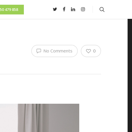
50 479 858
No Comments
0