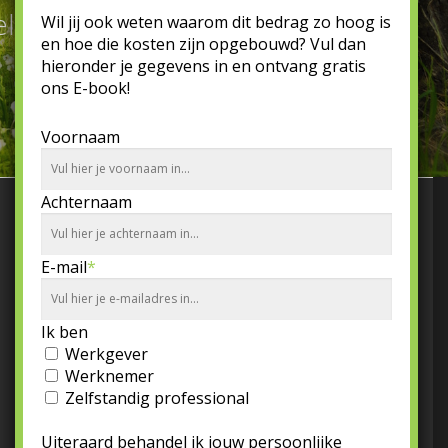
elen goed voor burn-out
Wil jij ook weten waarom dit bedrag zo hoog is
en hoe die kosten zijn opgebouwd? Vul dan
hieronder je gegevens in en ontvang gratis
ons E-book!
Voornaam
Achternaam
CONTACTGEGEVENS
E-mail
*
Tel: +31 850 479 858
Ik ben
KvK: 64288889
Werkgever
Werknemer
Contact opnemen
Zelfstandig professional
Algemene voorwaarden
Uiteraard behandel ik jouw persoonlijke