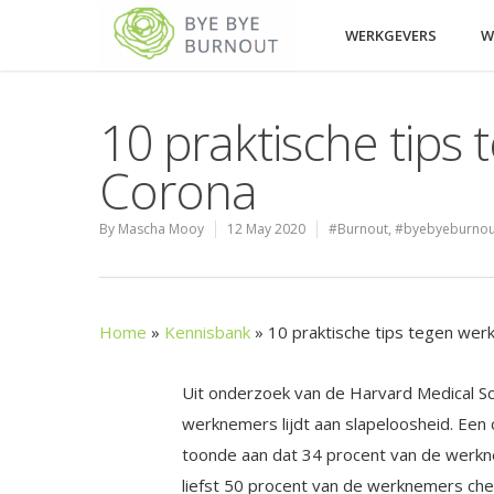
WERKGEVERS
W
10 praktische tips 
Corona
By
Mascha Mooy
12 May 2020
#Burnout
,
#byebyeburnou
Home
»
Kennisbank
»
10 praktische tips tegen wer
Uit onderzoek van de Harvard Medical Sc
werknemers lijdt aan slapeloosheid. Een
toonde aan dat 34 procent van de werkn
liefst 50 procent van de werknemers chec