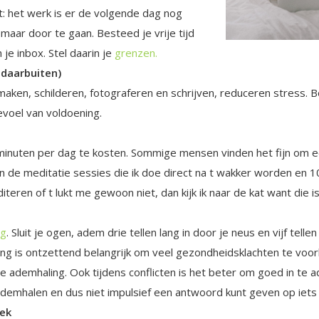
: het werk is er de volgende dag nog
maar door te gaan. Besteed je vrije tijd
 je inbox. Stel daarin je
grenzen.
 daarbuiten)
aken, schilderen, fotograferen en schrijven, reduceren stress. B
evoel van voldoening.
minuten per dag te kosten. Sommige mensen vinden het fijn om ee
n de meditatie sessies die ik doe direct na t wakker worden en 10
eren of t lukt me gewoon niet, dan kijk ik naar de kat want die is
ng
. Sluit je ogen, adem drie tellen lang in door je neus en vijf tellen
ing is ontzettend belangrijk om veel gezondheidsklachten te voor
 ademhaling. Ook tijdens conflicten is het beter om goed in te a
emhalen en dus niet impulsief een antwoord kunt geven op iets wa
lek