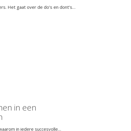
ers. Het gaat over de do’s en dont’s…
nen in een
n
en waarom in iedere succesvolle…