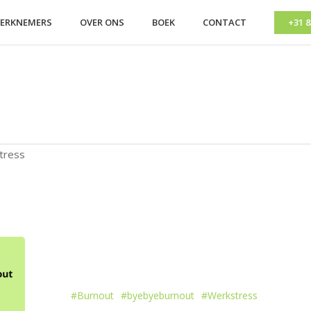
ERKNEMERS
OVER ONS
BOEK
CONTACT
+31 8
stress
#Burnout
#byebyeburnout
#Werkstress