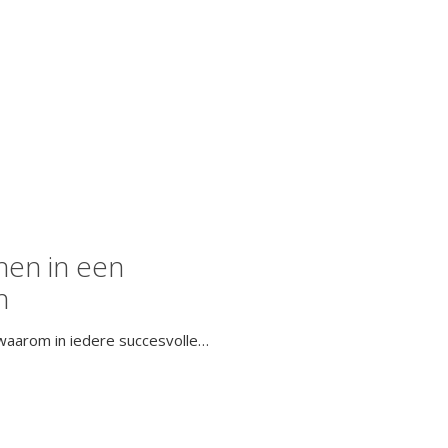
nen in een
n
en waarom in iedere succesvolle…