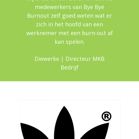
medewerkers van Bye Bye
Burnout zelf goed weten wat er
zich in het hoofd van een
werknemer met een burn-out af
kan spelen.
Diewerke | Directeur MKB
Bedrijf