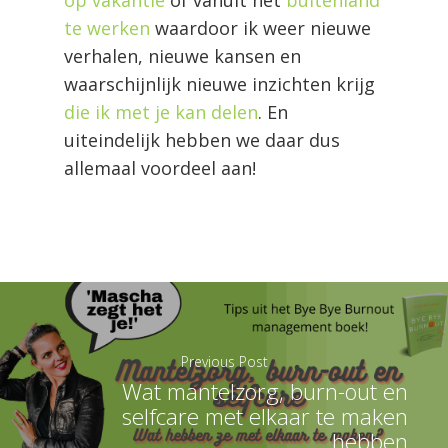
op vakantie
of vanuit het
buitenland
te werken
waardoor ik weer nieuwe
verhalen, nieuwe kansen en
waarschijnlijk nieuwe inzichten krijg
die ik met je kan delen
. En
uiteindelijk hebben we daar dus
allemaal voordeel aan!
Previous Post
Wat mantelzorg, burn-out en
selfcare met elkaar te maken
hebben