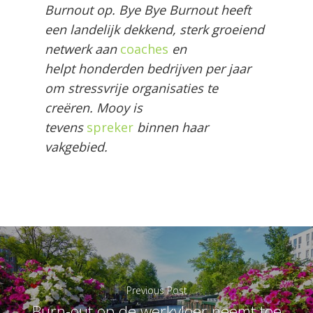
Burnout op. Bye Bye Burnout heeft
een landelijk dekkend, sterk groeiend
netwerk aan
coaches
en
helpt honderden bedrijven per jaar
om stressvrije organisaties te
creëren. Mooy is
tevens
spreker
binnen haar
vakgebied.
Previous Post
Burn-out op de werkvloer neemt toe,