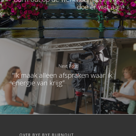
doe er wat aan!
Next Post
“Ik maak alleen afspraken waar ik
energie van krijg”
OVER BYE BYE BURNOUT