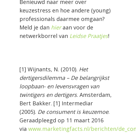
Benieuwd naar meer over
keuzestress en hoe andere (young)
professionals daarmee omgaan?
Meld je dan
hier
aan voor de
netwerkborrel van
Leidse Praatjes
!
[1] Wijnants, N. (2010).
Het
dertigersdilemma – De belangrijkst
loopbaan- en levensvragen van
twintigers en dertigers
. Amsterdam,
Bert Bakker.
[1] Intermediar
(2005).
De consument is keuzemoe
.
Geraadpleegd op 11 maart 2016
via
www.marketingfacts.nl/berichten/de_c