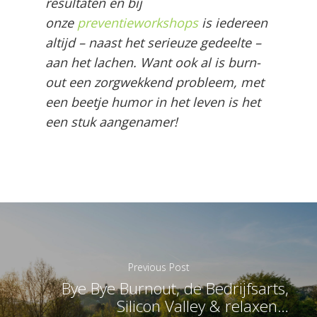
resultaten en bij
onze
preventieworkshops
is iedereen
altijd – naast het serieuze gedeelte –
aan het lachen. Want ook al is burn-
out een zorgwekkend probleem, met
een beetje humor in het leven is het
een stuk aangenamer!
Previous Post
Bye Bye Burnout, de Bedrijfsarts,
Silicon Valley & relaxen…